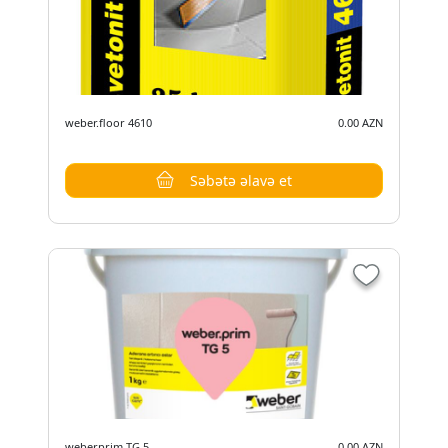
weber.floor 4610
0.00 AZN
Səbətə əlavə et
weberprim TG 5
0.00 AZN