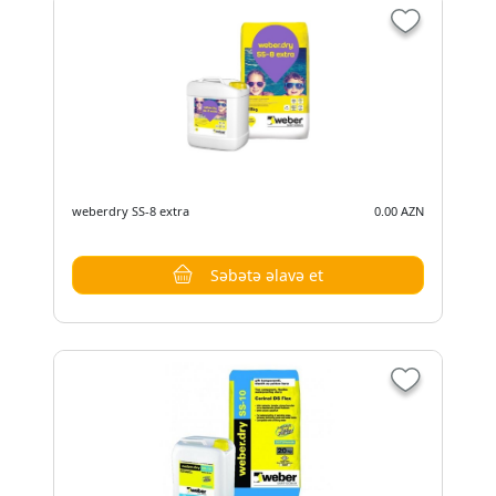
weberdry SS-8 extra
0.00 AZN
Səbətə əlavə et