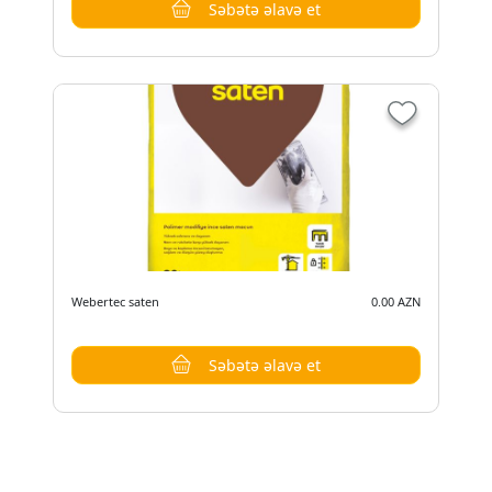
Səbətə əlavə et
Webertec saten
0.00 AZN
Səbətə əlavə et