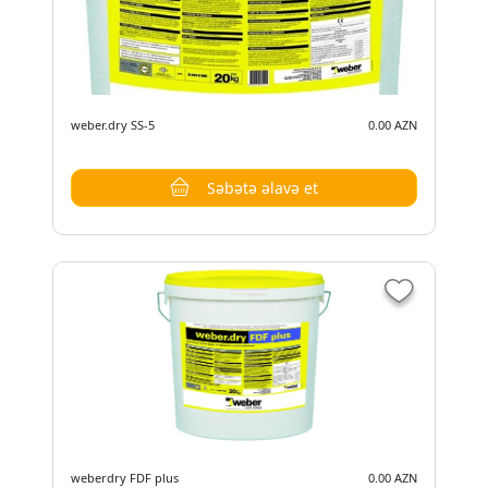
weber.dry SS-5
0.00 AZN
Səbətə əlavə et
weberdry FDF plus
0.00 AZN