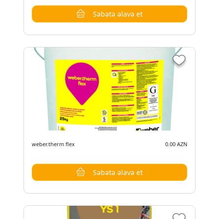
Səbətə əlavə et
weber.therm flex
0.00 AZN
Səbətə əlavə et