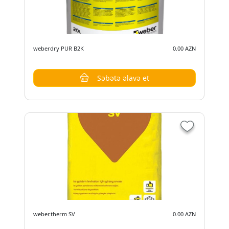
weberdry PUR B2K
0.00 AZN
Səbətə əlavə et
weber.therm SV
0.00 AZN