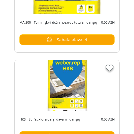
MA 200 - Təmir işləri üçün nəzərdə tutulan qarışıq
0.00 AZN
Səbətə əlavə et
HKS - Sulfat xlora qarşı davamlı qarışıq
0.00 AZN