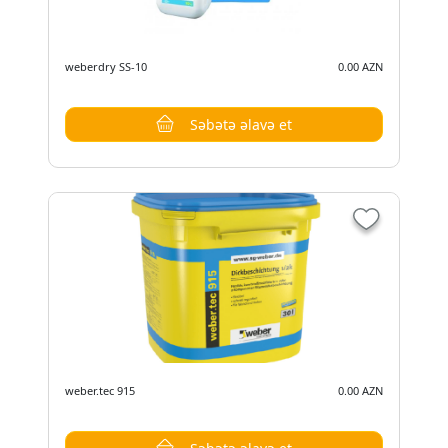
weberdry SS-10
0.00 AZN
Səbətə əlavə et
weber.tec 915
0.00 AZN