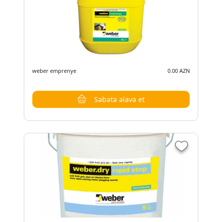
weber emprenye
0.00 AZN
Səbətə əlavə et