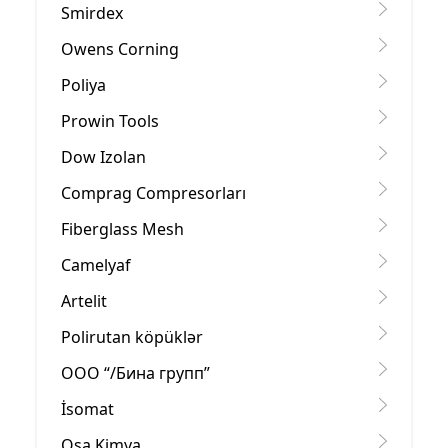
Smirdex
Owens Corning
Poliya
Prowin Tools
Dow Izolan
Comprag Compresorları
Fiberglass Mesh
Camelyaf
Artelit
Polirutan köpüklər
OOO “/Бина групп”
İsomat
Osa Kimya