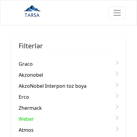
Filterlər
Graco
Akzonobel
AkzoNobel Interpon toz boya
Erco
Zhermack
Weber
Atmos