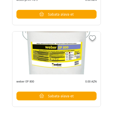
Səbətə əlavə et
weber EP 800
0.00 AZN
Səbətə əlavə et