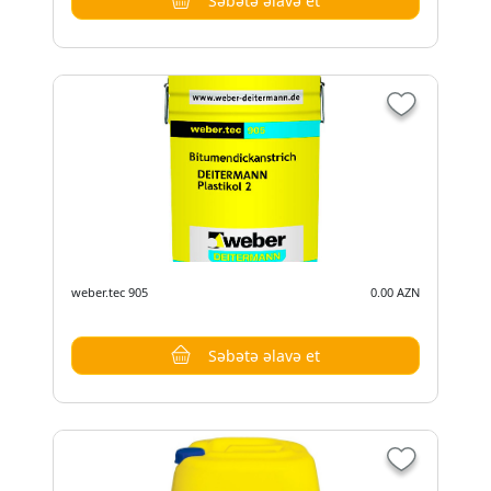
Səbətə əlavə et
weber.tec 905
0.00 AZN
Səbətə əlavə et