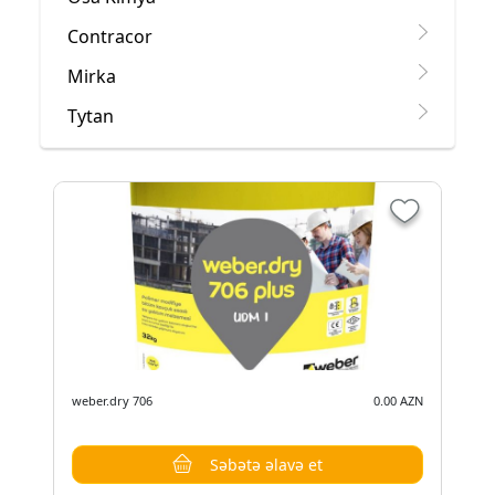
Contracor
Mirka
Tytan
weber.dry 706
0.00 AZN
Səbətə əlavə et