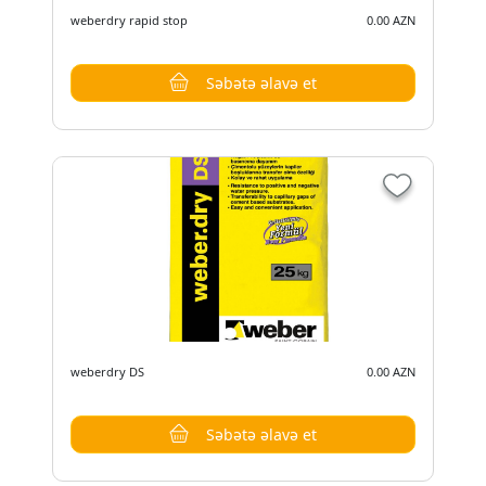
weberdry rapid stop
0.00 AZN
Səbətə əlavə et
weberdry DS
0.00 AZN
Səbətə əlavə et