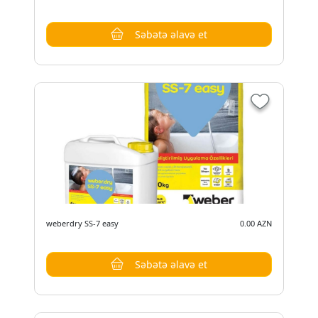
Səbətə əlavə et
weberdry SS-7 easy
0.00 AZN
Səbətə əlavə et