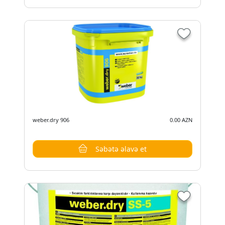
weber.dry 906
0.00 AZN
Səbətə əlavə et