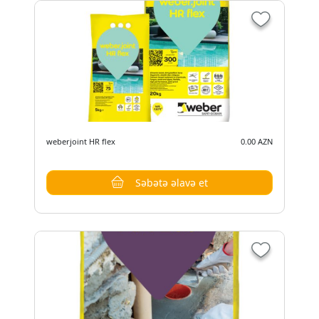
weberjoint HR flex
0.00 AZN
Səbətə əlavə et