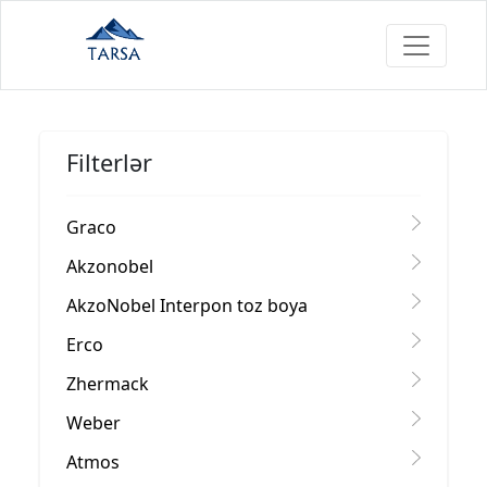
Filterlər
Graco
Akzonobel
AkzoNobel Interpon toz boya
Erco
Zhermack
Weber
Atmos