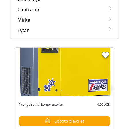
Contracor
Mirka
Tytan
F seriyalı vintli kompressorlar
0.00 AZN
Səbətə əlavə et