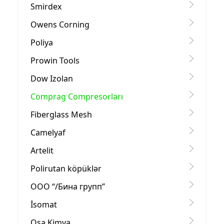
Smirdex
Owens Corning
Poliya
Prowin Tools
Dow Izolan
Comprag Compresorları
Fiberglass Mesh
Camelyaf
Artelit
Polirutan köpüklər
OOO “/Бина групп”
İsomat
Osa Kimya