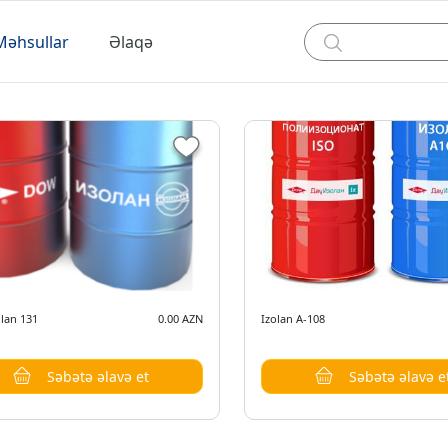
Məhsullar
Əlaqə
lan 131
0.00 AZN
Izolan A-108
Səbətə əlavə et
Səbətə əlavə e