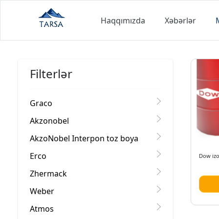
Haqqımızda
Xəbərlər
Filterlər
Graco
Akzonobel
AkzoNobel Interpon toz boya
Erco
Dow izo
Zhermack
Weber
Atmos