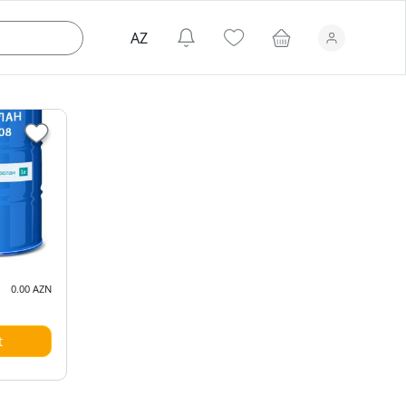
0.00 AZN
t