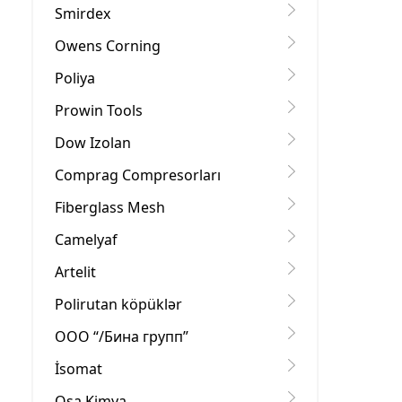
Smirdex
Owens Corning
Poliya
Prowin Tools
Dow Izolan
Comprag Compresorları
Fiberglass Mesh
Camelyaf
Artelit
Polirutan köpüklər
OOO “/Бина групп”
İsomat
Osa Kimya