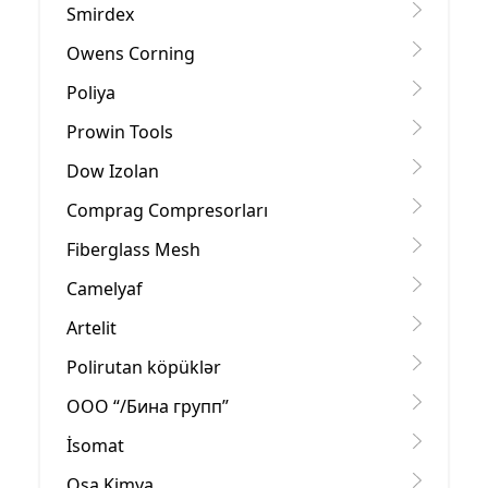
Smirdex
Owens Corning
Poliya
Prowin Tools
Dow Izolan
Comprag Compresorları
Fiberglass Mesh
Camelyaf
Artelit
Polirutan köpüklər
OOO “/Бина групп”
İsomat
Osa Kimya