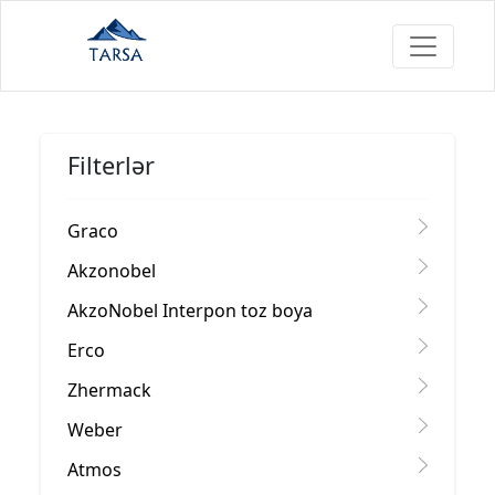
Filterlər
Graco
Akzonobel
AkzoNobel Interpon toz boya
Erco
Zhermack
Weber
Atmos