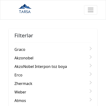
Filterlər
Graco
Akzonobel
AkzoNobel Interpon toz boya
Erco
Zhermack
Weber
Atmos