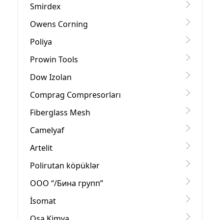
Smirdex
Owens Corning
Poliya
Prowin Tools
Dow Izolan
Comprag Compresorları
Fiberglass Mesh
Camelyaf
Artelit
Polirutan köpüklər
OOO “/Бина групп”
İsomat
Osa Kimya