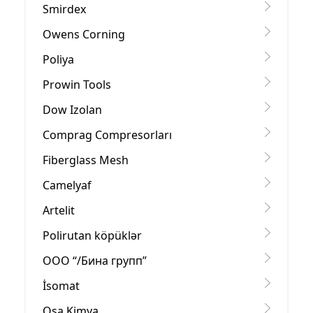
Smirdex
Owens Corning
Poliya
Prowin Tools
Dow Izolan
Comprag Compresorları
Fiberglass Mesh
Camelyaf
Artelit
Polirutan köpüklər
OOO “/Бина групп”
İsomat
Osa Kimya