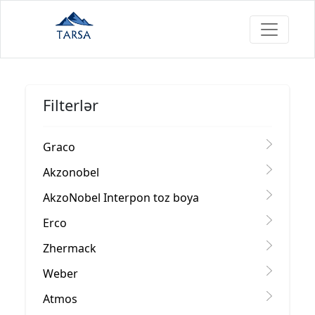
Filterlər
Graco
Akzonobel
AkzoNobel Interpon toz boya
Erco
Zhermack
Weber
Atmos